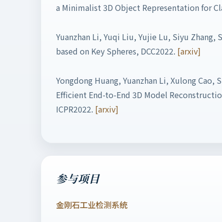
a Minimalist 3D Object Representation for Cl
Yuanzhan Li, Yuqi Liu, Yujie Lu, Siyu Zhang,
based on Key Spheres, DCC2022.
[arxiv]
Yongdong Huang, Yuanzhan Li, Xulong Cao, Si
Efficient End-to-End 3D Model Reconstructio
ICPR2022.
[arxiv]
参与项目
金刚石工业检测系统