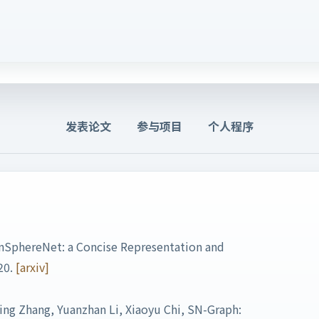
发表论文
参与项目
个人程序
InSphereNet: a Concise Representation and
20.
[arxiv]
ting Zhang, Yuanzhan Li, Xiaoyu Chi, SN-Graph: