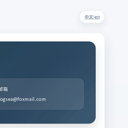
|
中文
en
邮箱
logsea@foxmail.com