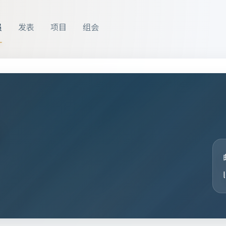
员
发表
项目
组会
禹