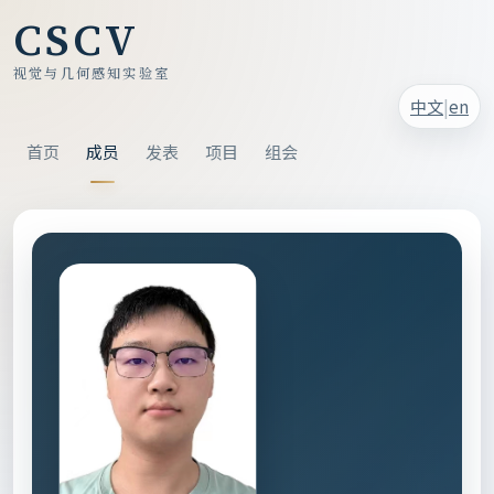
CSCV
视觉与几何感知实验室
|
中文
en
首页
成员
发表
项目
组会