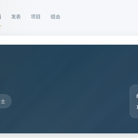
员
发表
项目
组会
健
硕士