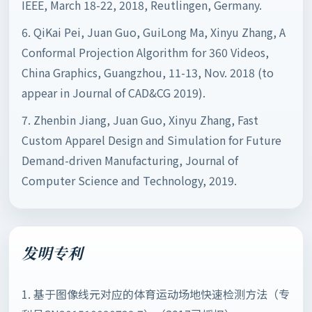
IEEE, March 18-22, 2018, Reutlingen, Germany.
6. QiKai Pei, Juan Guo, GuiLong Ma, Xinyu Zhang, A
Conformal Projection Algorithm for 360 Videos,
China Graphics, Guangzhou, 11-13, Nov. 2018 (to
appear in Journal of CAD&CG 2019).
7. Zhenbin Jiang, Juan Guo, Xinyu Zhang, Fast
Custom Apparel Design and Simulation for Future
Demand-driven Manufacturing, Journal of
Computer Science and Technology, 2019.
发明专利
1. 基于图像线元对应的体育运动场地快速检测方法（专