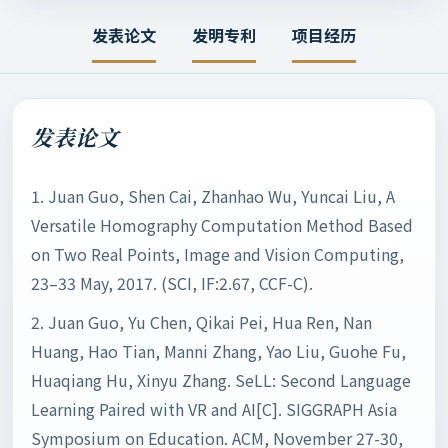
发表论文
发明专利
项目经历
发表论文
1. Juan Guo, Shen Cai, Zhanhao Wu, Yuncai Liu, A
Versatile Homography Computation Method Based
on Two Real Points, Image and Vision Computing,
23–33 May, 2017. (SCI, IF:2.67, CCF-C).
2. Juan Guo, Yu Chen, Qikai Pei, Hua Ren, Nan
Huang, Hao Tian, Manni Zhang, Yao Liu, Guohe Fu,
Huaqiang Hu, Xinyu Zhang. SeLL: Second Language
Learning Paired with VR and AI[C]. SIGGRAPH Asia
Symposium on Education. ACM, November 27-30,